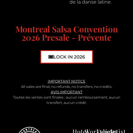
de la danse latine.
Montreal Salsa Convention
2026 Presale - Prévente
LOCK IN 2026
IMPORTANT NOTICE
All sales are final; no refunds, no transfers, no credits.
AVIS IMPORTANT
Toutes les ventes sont finales ; aucun remboursement, aucun
transfert, aucun crédit.
Hotel
Workshops
Quick
Artist