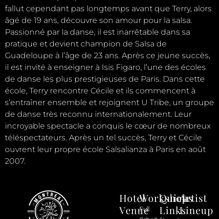
fallut cependant pas longtemps avant que Terry, alors
âgé de 19 ans, découvre son amour pour la salsa.
Passionné par la danse, il est inarrêtable dans sa
pratique et devient champion de Salsa de
Guadeloupe à l’âge de 23 ans. Après ce jeune succès,
il est invité à enseigner à Isis Figaro, l’une des écoles
de danse les plus prestigieuses de Paris. Dans cette
école, Terry rencontre Cécile et ils commencent à
s’entraîner ensemble et rejoignent U Tribe, un groupe
de danse très reconnu internationalement. Leur
incroyable spectacle a conquis le cœur de nombreux
téléspectateurs. Après un tel succès, Terry et Cécile
ouvrent leur propre école Salsalianza à Paris en août
2007.
Hotel
Workshops
Quick
Artist
Venue
Links
Lineup
Full