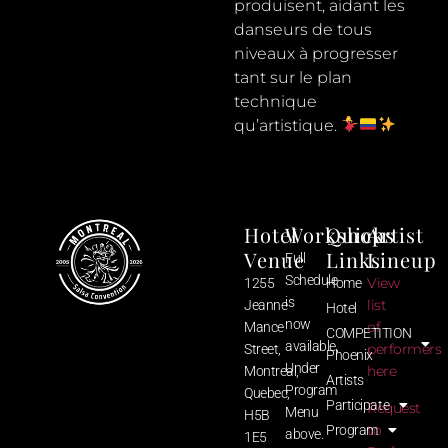
produisent, aidant les
danseurs de tous
niveaux à progresser
tant sur le plan
technique
qu’artistique.
Hotel
Workshops
Quick
Artist
Venue
Links
Lineup
Full
Schedule
View
1255
Home
is
list
Jeanne
Hotel
now
of
Mance
COMPETITION
available,
performers
Street,
Phoenix
Under
here
Montreal,
Artists
Program
Quebec,
Participate
Request
Menu
H5B
to
Program
above.
1E5